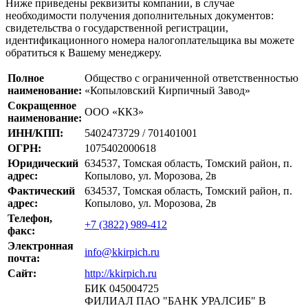
Ниже приведены реквизиты компании, в случае
необходимости получения дополнительных документов:
свидетельства о государственной регистрации,
идентификационного номера налогоплательщика вы можете
обратиться к Вашему менеджеру.
Полное
Общество с ограниченной ответственностью
наименование:
«Копыловский Кирпичный Завод»
Сокращенное
ООО «ККЗ»
наименование:
ИНН/КПП:
5402473729 / 701401001
ОГРН:
1075402000618
Юридический
634537, Томская область, Томский район, п.
адрес:
Копылово, ул. Морозова, 2в
Фактический
634537, Томская область, Томский район, п.
адрес:
Копылово, ул. Морозова, 2в
Телефон,
+7 (3822) 989-412
факс:
Электронная
info@kkirpich.ru
почта:
Сайт:
http://kkirpich.ru
БИК 045004725
ФИЛИАЛ ПАО "БАНК УРАЛСИБ" В