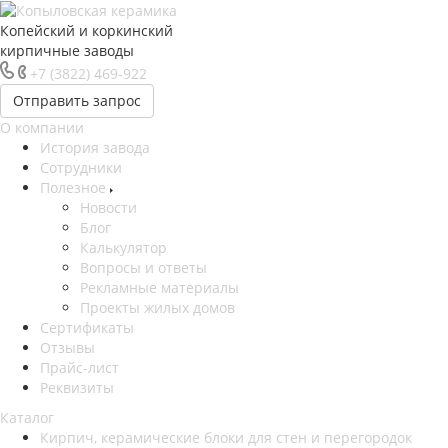
Копейский и коркинский
кирпичные заводы
+7 (3822) 469-922
Отправить запрос
О компании
История завода
Сотрудники
Полезное
Новости
Блог
Калькулятор
Вопросы и ответы
Рекламные материалы
Проекты жилых домов
Сертификаты
Отзывы
Прайс-лист
Реквизиты
Каталог
Кирпич, керамические блоки для стен и перегородок