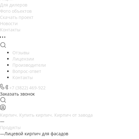
Для дилеров
Фото объектов
Скачать проект
Новости
Контакты
Отзывы
Лицензии
Производители
Вопрос-ответ
Контакты
+7 (3822) 469-922
Заказать звонок
Кирпич. Купить кирпич. Кирпич от завода
—
Продукты
—
Лицевой кирпич для фасадов