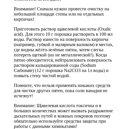
Внимание! Сначала нужно провести очистку на
небольшой площади стены или на отдельных
кирпичах!
Приготовить раствор щавелевой кислоты (Oxalic
acid). Для этого 10 г порошка растворить в 100 мл
воды. Раствор нанести на поверхность кирпича
(например, губкой и малярным валиком) в местах,
где видны жёлто-зелёные пятна, затем слегка
потереть щеткой (но не металлической!). Когда
пятно обесцветится, нейтрализовать поверхность
раствором кальцированной соды (Sodium
Carbonate) (12 г порошка Na2CO3 на 1л воды) и
помыть стену чистой водой.
Помните, что нельзя применять никаких средств
для чистки других пятен, пока соли ванадия не
исчезнут!
Внимание: Щавелевая кислота токсична и в
больших количествах может вызвать раздражение
дыхательных путей и кожных покровов поэтому
обязательно используйте средства защиты при
работы с данными химикатами!