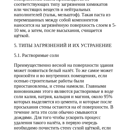
соответствующих типу загрязнения химикатов
или чистящих веществ и нейтральных
наполнителей (тальк, мельштоф). Такая паста из
перемешанных между собой компонентов
наносится на загрязнённую поверхность слоем в 5-
10 мм, а затем, после высыхания, счищается
щёткой.
5. ТИПЫ ЗАГРЯЗНЕНИЙ И ИХ УСТРАНЕНИЕ
5.1. Растворимые соли
Преимущественно весной на поверхности здания
может появиться белый налёт. То же самое может
произойти и во внутренних помещениях, если
осенью строительные работы были
приостановлены, и стены намокли. Главными
виновниками этого являются растворимые в воде
соли калия, натрия, кальция и магния, около 95%
которых выделяется из цемента, и которые после
просыхания стены остаются на её поверхности. В
течение лета эти соли обычно смываются
дождями. Для того чтобы ускорить процесс
удаления такого налёта, в первую очередь
необходимо почистить стену сухой щёткой, если