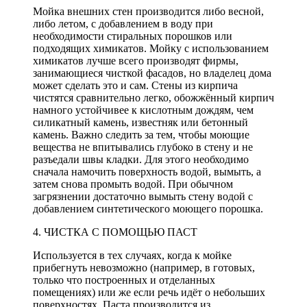
Мойка внешних стен производится либо весной,
либо летом, с добавлением в воду при
необходимости стиральных порошков или
подходящих химикатов. Мойку с использованием
химикатов лучше всего производят фирмы,
занимающиеся чисткой фасадов, но владелец дома
может сделать это и сам. Стены из кирпича
чистятся сравнительно легко, обожжённый кирпич
намного устойчивее к кислотным дождям, чем
силикатный камень, известняк или бетонный
камень. Важно следить за тем, чтобы моющие
вещества не впитывались глубоко в стену и не
разъедали швы кладки. Для этого необходимо
сначала намочить поверхность водой, вымыть, а
затем снова промыть водой. При обычном
загрязнении достаточно вымыть стену водой с
добавлением синтетического моющего порошка.
4. ЧИСТКА С ПОМОЩЬЮ ПАСТ
Используется в тех случаях, когда к мойке
прибегнуть невозможно (например, в готовых,
только что построенных и отделанных
помещениях) или же если речь идёт о небольших
поверхностях. Паста производится из