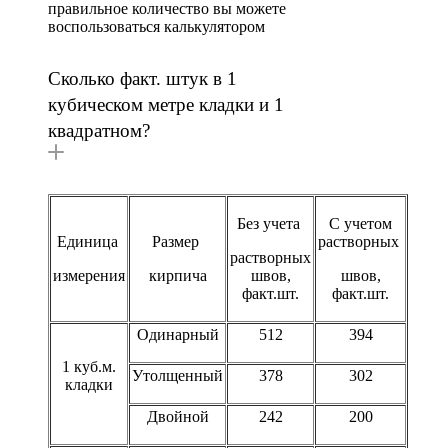
правильное количество вы можете
воспользоваться калькулятором
Сколько факт. штук в 1
кубическом метре кладки и 1
квадратном?
Без учета
С учетом
Единица
Размер
растворных
растворных
измерения
кирпича
швов,
швов,
факт.шт.
факт.шт.
Одинарный
512
394
1 куб.м.
Утолщенный
378
302
кладки
Двойной
242
200