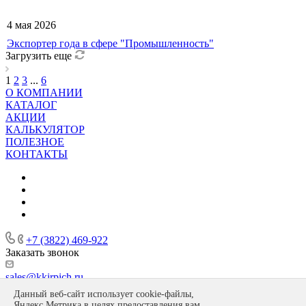
4 мая 2026
Экспортер года в сфере "Промышленность"
Загрузить еще
1
2
3
...
6
О КОМПАНИИ
КАТАЛОГ
АКЦИИ
КАЛЬКУЛЯТОР
ПОЛЕЗНОЕ
КОНТАКТЫ
+7 (3822) 469-922
Заказать звонок
sales@kkirpich.ru
Данный веб-сайт использует cookie-файлы,
634537, Томская область, пос. Копылово, ул. П. Морозова, 2а
Яндекс.Метрика в целях предоставления вам